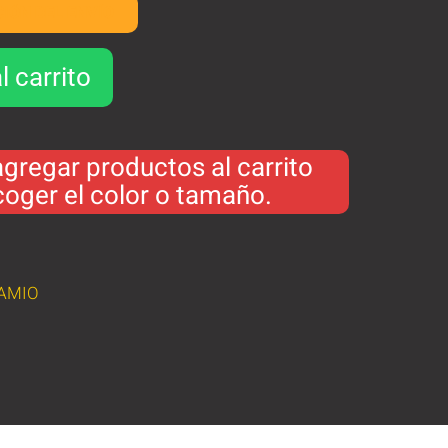
CIÓN DEL ENVÍO
l carrito
gregar productos al carrito
oger el color o tamaño.
AMIO