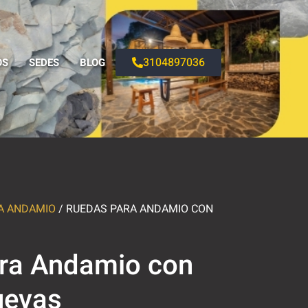
3104897036
OS
SEDES
BLOG
A ANDAMIO
/ RUEDAS PARA ANDAMIO CON
ra Andamio con
uevas