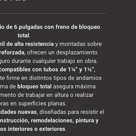
o de 6 pulgadas con freno de bloqueo
total
.
nil de alta resistencia
y montadas sobre
reforzada
, ofrecen un desplazamiento
guro durante cualquier trabajo en obra.
compatibles con tubos de 1¼” y 1½”
,
te firme en distintos tipos de andamios
tema de
bloqueo total
asegura máxima
mento de trabajar en altura o realizar
as en superficies planas.
idades nuevas
, diseñadas para resistir el
nstrucción, remodelaciones, pintura y
s interiores o exteriores
.