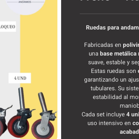
Ruedas para andami
Fabricadas en
polivi
una
base metálica 
suave, estable y se
Estas ruedas son
garantizando un ajus
tubulares. Su sis
estabilidad al mo
maniobr
Cada set incluye
4 un
uso intensivo en
co
acabado