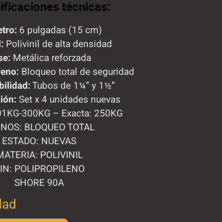
ificaciones técnicas:
tro:
6 pulgadas (15 cm)
:
Polivinil de alta densidad
se:
Metálica reforzada
reno:
Bloqueo total de seguridad
ilidad:
Tubos de 1¼” y 1½”
ión:
Set x 4 unidades nuevas
1KG-300KG – Exacta: 250KG
NOS: BLOQUEO TOTAL
ESTADO: NUEVAS
MATERIA: POLIVINIL
IN: POLIPROPILENO
SHORE 90A
dad