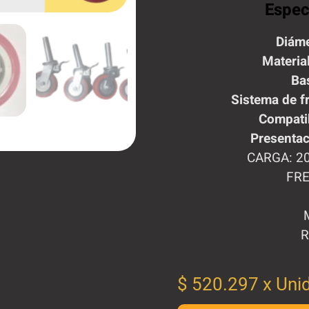
Espec
Diáme
Material
Ba
Sistema de f
Compatib
Presentac
CARGA: 20
FRE
R
$
520.297
x Uni