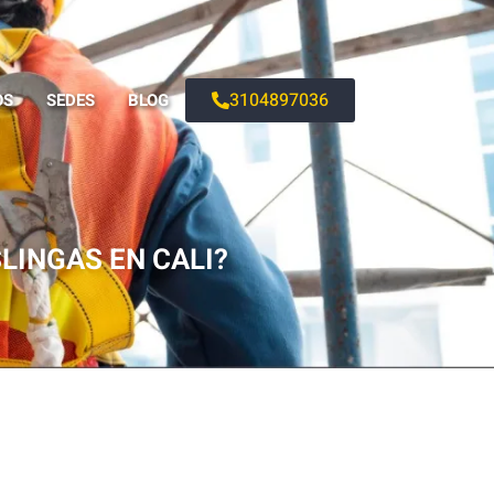
3104897036
OS
SEDES
BLOG
LINGAS EN CALI?